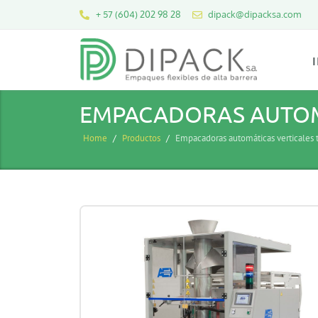
+ 57 (604) 202 98 28
dipack@dipacksa.com
EMPACADORAS AUTOMÁ
Home
Productos
Empacadoras automáticas verticales 