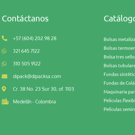
Contáctanos
Catálog
+57 (604) 202 98 28
Bolsas metaliz
Bolsas termoen
321 645 7122
Bolsa tres sell
310 505 9122
Bolsas tubular
Fundas sintéti
dipack@dipacksa.com
Fundas de Col
Cr. 38 No. 23 Sur 30, of. 1103
Maquinaria pa
Películas flex
Medellín - Colombia
Películas semi