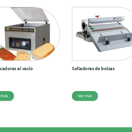
adoras al vacío
Selladoras de bolsas
 más
Ver más